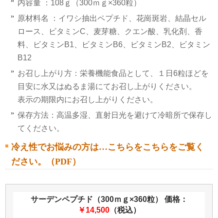
内容量 ：108ｇ（300ｍｇ×360粒）
原材料名 ：イワシ抽出ペプチド、花崗斑岩、結晶セル
ロース、ビタミンC、麦芽糖、クエン酸、乳化剤、香
料、ビタミンB1、ビタミンB6、ビタミンB2、ビタミン
B12
お召し上がり方：栄養機能食品として、１日6粒ほどを
目安に水又はぬるま湯にてお召し上がりください。
表示の期限内にお召し上がりください。
保存方法：高温多湿、直射日光を避けて冷暗所で保存し
てください。
冷え性でお悩みの方は…こちらをこちらをご覧く
ださい。（PDF）
サーデンペプチド（300ｍｇ×360粒）
価格：
￥14,500
（税込）